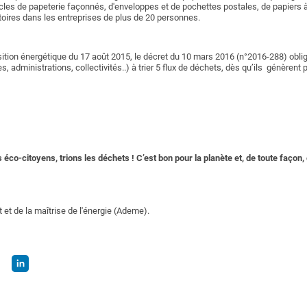
rticles de papeterie façonnés, d'enveloppes et de pochettes postales, de papiers
oires dans les entreprises de plus de 20 personnes.
sition énergétique du 17 août 2015, le décret du 10 mars 2016 (n°2016-288) obli
 administrations, collectivités..) à trier 5 flux de déchets, dès qu’ils génèrent
co-citoyens, trions les déchets ! C’est bon pour la planète et, de toute façon, c’
 et de la maîtrise de l'énergie (Ademe).