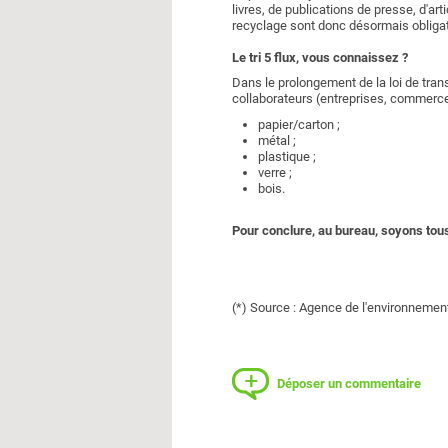
livres, de publications de presse, d'a
recyclage sont donc désormais obligat
Le tri 5 flux, vous connaissez ?
Dans le prolongement de la loi de tran
collaborateurs (entreprises, commerces,
papier/carton ;
métal ;
plastique ;
verre ;
bois.
Pour conclure, au bureau, soyons tous é
(*) Source : Agence de l'environnement
Déposer un commentaire