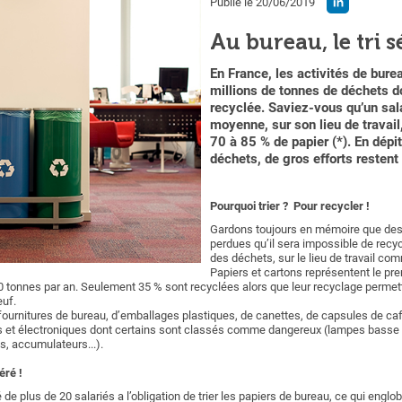
Publié le 20/06/2019
Au bureau, le tri s
En France, les activités de bur
millions de tonnes de déchets d
recyclée. Saviez-vous qu’un sala
moyenne, sur son lieu de travai
70 à 85 % de papier (*). En dépit 
déchets, de gros efforts restent
Pourquoi trier ? Pour recycler !
Gardons toujours en mémoire que des 
perdues qu’il sera impossible de recycl
des déchets, sur le lieu de travail co
Papiers et cartons représentent le pr
00 tonnes par an. Seulement 35 % sont recyclées alors que leur recyclage permett
euf.
urnitures de bureau, d’emballages plastiques, de canettes, de capsules de café,
s et électroniques dont certains sont classés comme dangereux (lampes basse
s, accumulateurs...).
éré !
é de plus de 20 salariés a l’obligation de trier les papiers de bureau, ce qui engl