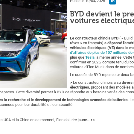
Publié le 10/04/2025
BYD devient le pr
voitures électriq
Le constructeur chinois BYD
( « Build
rêves » en français)
a dépassé l'amér
véhicules électriques (VE) dans le m
d'affaires de plus de 107 milliards de 
plus que
Tesla
la même année. Cette 
confirmer en 2025, compte tenu du boy
voitures d'Elon Musk dans de nombre
Le succès de BYD repose sur deux fac
>
Le constructeur chinois a su
divers
électriques
, proposant des modèles a
onospaces. Cette diversité permet à BYD de répondre aux besoins variés des co
s la recherche et le développement de technologies avancées de batteries
. L
connues pour leur durabilité et leur sécurité.
s USA et la Chine en ce moment, Elon doit rire jaune… ><