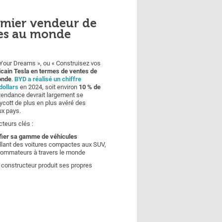
emier vendeur de
ues au monde
 Your Dreams », ou « Construisez vos
icain Tesla en termes de ventes de
onde
.
BYD a réalisé un chiffre
dollars
en 2024, soit environ
10 % de
tendance devrait largement se
cott de plus en plus avéré des
ux pays.
teurs clés :
ifier sa gamme de véhicules
llant des voitures compactes aux SUV,
nsommateurs à travers le monde
e constructeur produit ses propres