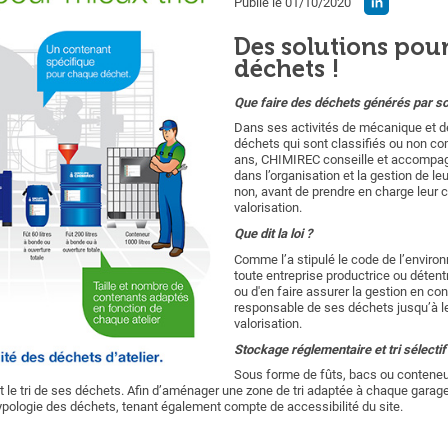
Publié le 01/10/2020
Des solutions pour
déchets !
Que faire des déchets générés par so
Dans ses activités de mécanique et de
déchets qui sont classifiés ou non c
ans, CHIMIREC conseille et accompagn
dans l’organisation et la gestion de le
non, avant de prendre en charge leur co
valorisation.
Que dit la loi ?
Comme l’a stipulé le code de l’environn
toute entreprise productrice ou détent
ou d'en faire assurer la gestion en con
responsable de ses déchets jusqu’à leu
valorisation.
Stockage réglementaire et tri sélectif
Sous forme de fûts, bacs ou conteneu
 le tri de ses déchets. Afin d’aménager une zone de tri adaptée à chaque gara
ypologie des déchets, tenant également compte de accessibilité du site.