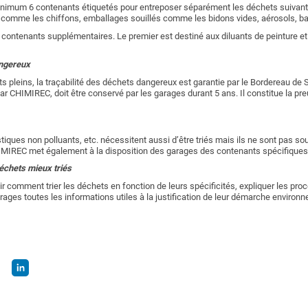
imum 6 contenants étiquetés pour entreposer séparément les déchets suivants :
lés comme les chiffons, emballages souillés comme les bidons vides, aérosols, b
2 contenants supplémentaires. Le premier est destiné aux diluants de peinture e
angereux
s pleins, la traçabilité des déchets dangereux est garantie par le Bordereau d
par CHIMIREC, doit être conservé par les garages durant 5 ans. Il constitue la pr
stiques non polluants, etc. nécessitent aussi d’être triés mais ils ne sont pas s
MIREC met également à la disposition des garages des contenants spécifiques po
échets mieux triés
ir comment trier les déchets en fonction de leurs spécificités, expliquer les pro
ages toutes les informations utiles à la justification de leur démarche environ