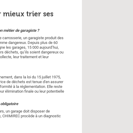
 mieux trier ses
n métier de garagiste ?
 carrosserie, un garagiste produit des
omme dangereux. Depuis plus de 60
e les garages, 15 000 aujourd’hui,
urs déchets, qu’ils soient dangereux ou
llecte, leur traitement et leur
ement, dans la loi du 15 juillet 1975,
rice de déchets est tenue d'en assurer
formité à la réglementation. Elle reste
r élimination finale ou leur potentielle
 obligatoire
rs, un garage doit disposer de
ge, CHIMIREC procède à un diagnostic