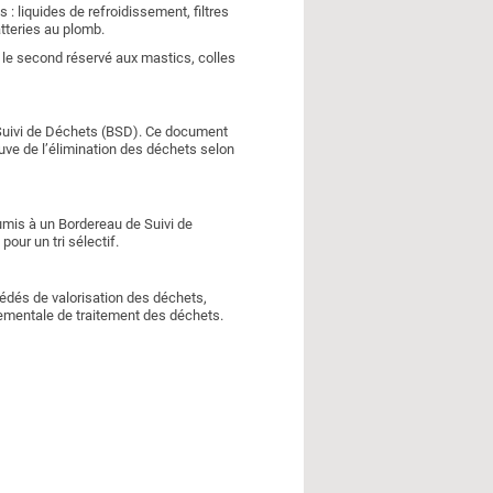
 liquides de refroidissement, filtres
atteries au plomb.
t le second réservé aux mastics, colles
e Suivi de Déchets (BSD). Ce document
euve de l’élimination des déchets selon
oumis à un Bordereau de Suivi de
ur un tri sélectif.
cédés de valorisation des déchets,
nementale de traitement des déchets.