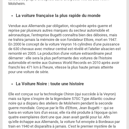
Molsheim.
La voiture française la plus rapide du monde
Vendue aux Allemands par obligation, récupérée après-guerre et
reprise par plusieurs autres marques du secteur automobile et
aéronautique, l'entreprise Bugatti connaîtra bien des déboires, mais
ne trahira jamais la mémoire de son fondateur Ettore, mort en 1947.
En 2000 le concept de la voiture Veyron 16 cylindres d'une puissance
de 630 chevaux avec moteur central est révélé et l'atelier alsacien est
remonté en 2005. La production d'une voiture extraordinaire peut
démarrer : elle sera la plus performante des voitures de l'histoire
automobile et rentre aux Guiness World Records en 2010 après avoir
franchi les 471 km à l'heure, vitesse la plus haute jamais atteinte
pour une voiture de série.
La Voiture Noire : toute une histoire
Elle est conçue sur la technologie Chiron (qui succède à la Veyron)
mais sa ligne s'inspire de la légendaire 57SC Type Atlantic couleur
noire qui a disparu des ateliers de Molsheim pendant la seconde
guerre mondiale. Conçue par le fils d'Ettore, Jean Bugatti – qui se
tuera en voiture lors d'un essai, elle n'a été produite à l'époque qu'en
quatre exemplaires dont une que Jean avait gardé pour lui. Afin
qu'elle échappe aux Allemands, la voiture fut envoyée à Bordeaux par
train en 1940 et disparaîtra à jamais. C'est le premier mystère de la