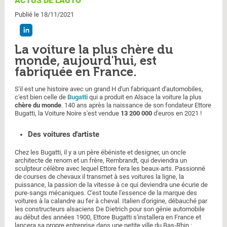
ACTUS DE L'AUTO
Publié le 18/11/2021
La voiture la plus chère du
monde, aujourd'hui, est
fabriquée en France.
S'il est une histoire avec un grand H d'un fabriquant d'automobiles,
c'est bien celle de
Bugatti
qui a produit en Alsace la voiture la plus
chère du monde
. 140 ans après la naissance de son fondateur Ettore
Bugatti, la Voiture Noire s'est vendue
13 200 000
d'euros en 2021 !
Des voitures d'artiste
Chez les Bugatti, il y a un père ébéniste et designer, un oncle
architecte de renom et un frère, Rembrandt, qui deviendra un
sculpteur célèbre avec lequel Ettore fera les beaux-arts. Passionné
de courses de chevaux il transmet à ses voitures la ligne, la
puissance, la passion de la vitesse à ce qui deviendra une écurie de
pure-sangs mécaniques. C'est toute l'essence de la marque des
voitures à la calandre au fer à cheval. Italien d'origine, débauché par
les constructeurs alsaciens De Dietrich pour son génie automobile
au début des années 1900, Ettore Bugatti s'installera en France et
lancera sa propre entreprise dans une petite ville du Bas-Rhin :