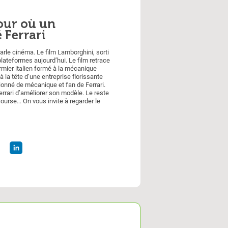
jour où un
 Ferrari
rle cinéma. Le film Lamborghini, sorti
plateformes aujourd’hui. Le film retrace
ermier italien formé à la mécanique
la tête d’une entreprise florissante
ionné de mécanique et fan de Ferrari.
errari d’améliorer son modèle. Le reste
 course… On vous invite à regarder le