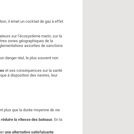
ion, il émet un cocktail de gaz à effet
ateurs sur l’écosystème marin, sur la
utres zones géographiques de la
glementations assorties de sanctions
 un danger réel, le plus souvent non
les
et ses conséquences sur la santé
ue à disposition des navires, leur
nt plus que la durée moyenne de vie
e
réduire la vitesse des bateaux
. En la
uer
une alternative satisfaisante
.