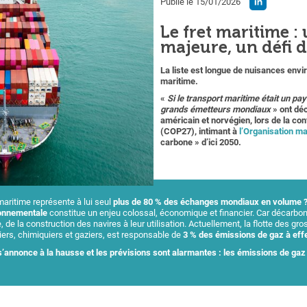
Publié le 15/01/2026
Le fret maritime :
majeure, un défi 
La liste est longue de nuisances env
maritime.
«
Si le transport maritime était un pays
grands émetteurs mondiaux
» ont dé
américain et norvégien, lors de la co
(COP27), intimant à
l’Organisation ma
carbone » d’ici 2050.
maritime représente à lui seul
plus de 80 % des échanges mondiaux en volume 
ronnementale
constitue un enjeu colossal, économique et financier. Car décarbon
e, de la construction des navires à leur utilisation. Actuellement, la flotte des g
iers, chimiquiers et gaziers, est responsable de
3 % des émissions de gaz à eff
s’annonce à la hausse et les prévisions sont alarmantes : les émissions de gaz 