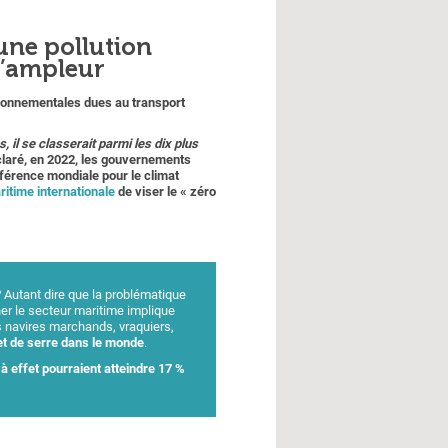
 une pollution
d’ampleur
ironnementales dues au transport
, il se classerait parmi les dix plus
claré, en 2022, les gouvernements
nférence mondiale pour le climat
ritime internationale
de viser le « zéro
?
Autant dire que la problématique
er le secteur maritime implique
ros navires marchands, vraquiers,
et de serre dans le monde
.
à effet pourraient atteindre 17 %