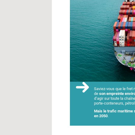
Saviez-vous que le fret 
de
son empreinte envi
d’agir sur toute la chaîn
porte-conteneurs, pétrol
Mais le trafic maritime 
en 2050
.