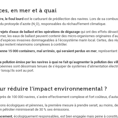
es, en mer et à quai
e, le fioul lourd
est le carburant de prédilection des navires. Lors de sa combust
 du protoxyde d’azote (N
O), responsables du réchauffement climatique.
₂
 rejets d’eaux de ballast et les opérations de dégazage
qui ont des effets dévast
 mer, les eaux de ballast peuvent contenir des micro-organismes originaires d’a
 d’espèces invasives dommageables à l’écosystème marin local. Certes, des rè
s qui restent néanmoins complexes à contrôler.
nne 15 000 containers, mal arrimés, qui seraient perdus en mer
, représentant
la pollution émise par les navires à quai ne fait qu’augmenter la pollution des vil
opéennes sont désormais tenues de s’équiper de systèmes d’alimentation électriq
lorsqu’ils sont au port.
our réduire l’impact environnemental ?
près de 100 000 navires, s’avère effectivement complexe et fort coûteux, d’auta
tions écologiques et pérennes, la première mesure à prendre serait, au moins, d
 pétrolier minimiserait de 30 % ses émissions.
lacement
, écologiquement responsables, est bien engagée mais peine à constit