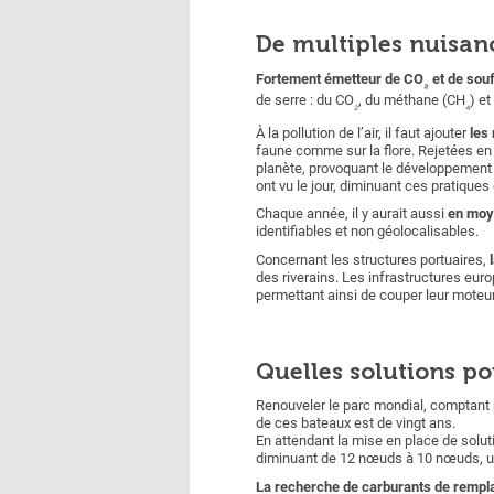
De multiples nuisanc
Fortement émetteur de CO
et de soufr
₂
de serre : du CO
, du méthane (CH
) et
₂
₄
À la pollution de l’air, il faut ajouter
les
faune comme sur la flore. Rejetées en
planète, provoquant le développement
ont vu le jour, diminuant ces pratique
Chaque année, il y aurait aussi
en moye
identifiables et non géolocalisables.
Concernant les structures portuaires,
des riverains. Les infrastructures eur
permettant ainsi de couper leur moteur 
Quelles solutions p
Renouveler le parc mondial, comptant 
de ces bateaux est de vingt ans.
En attendant la mise en place de solu
diminuant de 12 nœuds à 10 nœuds, un
La recherche de carburants de remp