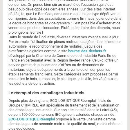
concernés. On pense bien sûr au marché de l’occasion qui s’est
beaucoup développé ces dernières années. Sur des sites internet
dédiés, tel que Le Bon Coin, dans des magasins de type dépôt-vente
ou friperies, dans des associations comme Emmaüs, ou encore dans
le cadre de brocantes et vide-greniers : il est possible d’acheter et de
vendre des produits d’occasion. Plutôt qu’en faire des déchets, nous
prolongeons leur vie !
Dans le monde de l’industrie, diverses initiatives voient aussi le jour.
Par exemple, l’utilisation de pièces moteurs usagées dans le secteur
automobile, le reconditionnement de mobiles, jusqu’à des
plateformes digitales comme le site
bourse-des-dechets.fr
développé par la Chambre de Commerce et d’Industrie Paris Ile-de-
France en partenariat avec la Région Ile-de-France. Celui-ci offre un
service gratuit de publications d'offres ou de demandes de
matériaux, objets et équipements à la vente ou en don pour les
établissements franciliens. Seize catégories sont proposées parmi
lesquelles le bois, le mobilier, le plastique, le textile, les végétaux ou
les déchets de construction.
Le réemploi des emballages industriels
Depuis plus de vingt ans, ECO-LOGISTIQUE Réemploi, filiale du
Groupe CHIMIREC, est spécialiste du traitement et de la valorisation
des emballages industriels. Sur son site installé dans le Loiret (45),
ce sont 100 000 conteneurs IBC qui sont valorisés chaque année.
ECO-LOGISTIQUE Réemploi
propose à la vente une vaste gamme
d’emballages « de seconde main » : la qualité du neuf, moins chère et
plus écologique.