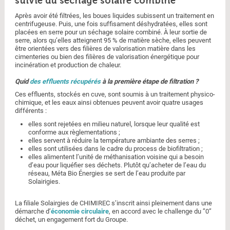
suivie du séchage solaire combiné
Après avoir été filtrées, les boues liquides subissent un traitement en
centrifugeuse. Puis, une fois suffisament déshydratées, elles sont
placées en serre pour un séchage solaire combiné. À leur sortie de
serre, alors qu’elles atteignent 95 % de matière sèche, elles peuvent
être orientées vers des filières de valorisation matière dans les
cimenteries ou bien des filières de valorisation énergétique pour
incinération et production de chaleur.
Quid
des effluents récupérés
à la première étape de filtration ?
Ces effluents, stockés en cuve, sont soumis à un traitement physico-
chimique, et les eaux ainsi obtenues peuvent avoir quatre usages
différents :
elles sont rejetées en milieu naturel, lorsque leur qualité est
conforme aux règlementations ;
elles servent à réduire la température ambiante des serres ;
elles sont utilisées dans le cadre du process de biofiltration ;
elles alimentent l’unité de méthanisation voisine qui a besoin
d’eau pour liquéfier ses déchets. Plutôt qu’acheter de l’eau du
réseau, Méta Bio Énergies se sert de l’eau produite par
Solairigies.
La filiale Solairgies de CHIMIREC s’inscrit ainsi pleinement dans une
démarche d’
économie circulaire
, en accord avec le challenge du ”0”
déchet, un engagement fort du Groupe.