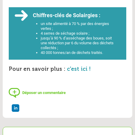
Chiffres-clés de Solairgies :
un site alimenté à 70 % par des énergies
vertes ;
4 serres de séchage solaire ;
jusqu’à 90 % d’asséchage des boues, soit
une réduction par 6 du volume des déchets
collectés ;
40 000 tonnes/an de déchets traités.
Pour en savoir plus :
c'est ici !
Déposer un commentaire