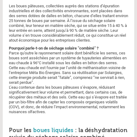
Les boues pâteuses, collectées auprès des stations d’épuration
industrielles et des collectivités environnantes, sont placées dans
des serres dotées de dalles en béton, chacune d’elles traitant environ
25 tonnes de boues par semaine. À l’issue du séchage solaire
combiné, leur teneur en matière sèche, qui se situe entre 15 à 40 % à
leur entrée en serre, atteint jusqu’à 90 % de matière sèche. Leur
volume s’en trouve considérablement réduit, ce qui constitue un réel
atout économique pour les entreprises clientes.
Pourquoi parle-t-on de séchage solaire ”combiné” ?
Parce qu’outre le rayonnement solaire dont bénéficie les serres, ces
boues sont asséchées par un système de tuyauteries alimentées en
eau chaude à 96°C installé sous les dalles en béton des serres.
Cette eau chaude est fournie par l’unité de méthanisation voisine de
l’entreprise Méta Bio Énergies. Sans sa réutilisation par Solairgies,
cette énergie produite serait ”fatale”, comprenez ”ne servirait à rien,
serait perdue”.
L’eau contenue dans les boues pâteuses s’évapore, réduisant
significativement leur volume et permettant, dans certains cas, de
récupérer des métaux et des sels. Cette eau qui s’évapore est traitée
par un bio-filtre afin de capter les composés organiques volatils
(COV), et donc, de réduire l’impact environnemental, notamment les
nuisances olfactives.
Pour les
boues liquides
: la déshydratation