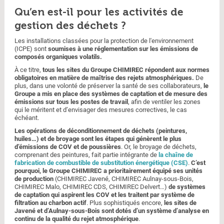
Qu’en est-il pour les activités de
gestion des déchets ?
Les installations classées pour la protection de l'environnement
(ICPE) sont
soumises à une réglementation sur les émissions de
composés organiques volatils.
À ce titre,
tous les sites du Groupe CHIMIREC répondent aux normes
obligatoires en matière de maîtrise des rejets atmosphériques.
De
plus, dans une volonté de préserver la santé de ses collaborateurs,
le
Groupe a mis en place des systèmes de captation et de mesure des
émissions sur tous les postes de travail
, afin de ventiler les zones
qui le méritent et d’envisager des mesures correctives, le cas
échéant.
Les opérations de déconditionnement de déchets (peintures,
huiles…) et de broyage sont les étapes qui génèrent le plus
d’émissions de COV et de poussières
. Or, le broyage de déchets,
comprenant des peintures, fait partie intégrante de
la chaîne de
fabrication de combustible de substitution énergétique (CSE)
.
C’est
pourquoi, le Groupe CHIMIREC a prioritairement équipé ses unités
de production
(CHIMIREC Javené, CHIMIREC Aulnay-sous-Bois,
CHIMIREC Malo, CHIMIREC CDS, CHIMIREC Delvert…)
de systèmes
de captation qui aspirent les COV et les traitent par système de
filtration au charbon actif
. Plus sophistiqués encore,
les sites de
Javené et d’Aulnay-sous-Bois sont dotés d’un système d’analyse en
continu de la qualité du rejet atmosphérique
.