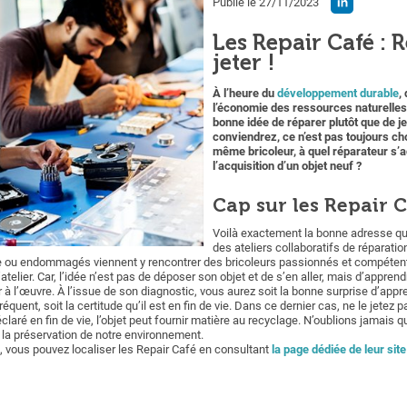
Publié le 27/11/2023
Les Repair Café : 
jeter !
À l’heure du
développement durable
,
l’économie des ressources naturelles 
bonne idée de réparer plutôt que de j
conviendrez, ce n’est pas toujours ch
même bricoleur, à quel réparateur s’a
l’acquisition d’un objet neuf ?
Cap sur les Repair 
Voilà exactement la bonne adresse qu’
des ateliers collaboratifs de réparat
 ou endommagés viennent y rencontrer des bricoleurs passionnés et compétents.
l’atelier. Car, l’idée n’est pas de déposer son objet et de s’en aller, mais d’appren
 à l’œuvre. À l’issue de son diagnostic, vous aurez soit la bonne surprise d’appr
réquent, soit la certitude qu’il est en fin de vie. Dans ce dernier cas, ne le jete
éclaré en fin de vie, l’objet peut fournir matière au recyclage. N’oublions jamais 
la préservation de notre environnement.
 vous pouvez localiser les Repair Café en consultant
la page dédiée de leur site