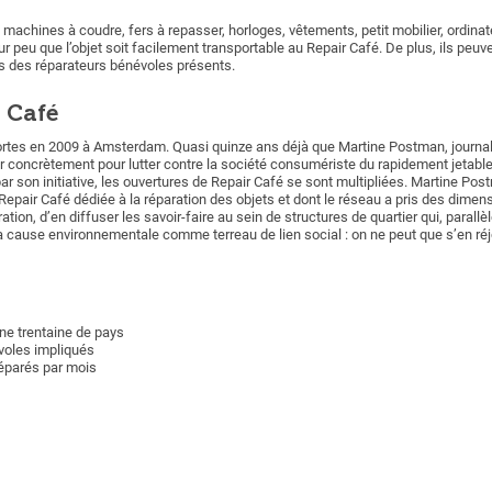
 machines à coudre, fers à repasser, horloges, vêtements, petit mobilier, ordinat
r peu que l’objet soit facilement transportable au Repair Café. De plus, ils peuv
 des réparateurs bénévoles présents.
r Café
ortes en 2009 à Amsterdam. Quasi quinze ans déjà que Martine Postman, journal
 concrètement pour lutter contre la société consumériste du rapidement jetable.
r son initiative, les ouvertures de Repair Café se sont multipliées. Martine Pos
epair Café dédiée à la réparation des objets et dont le réseau a pris des dimensi
paration, d’en diffuser les savoir-faire au sein de structures de quartier qui, para
a cause environnementale comme terreau de lien social : on ne peut que s’en réjo
ne trentaine de pays
oles impliqués
éparés par mois