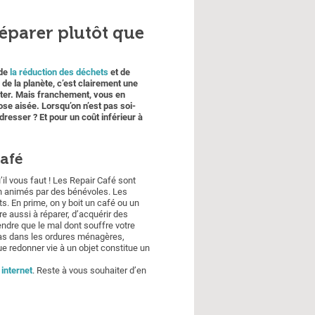
Réparer plutôt que
 de
la réduction des déchets
et de
de la planète, c’est clairement une
eter. Mais franchement, vous en
ose aisée. Lorsqu’on n’est pas soi-
dresser ? Et pour un coût inférieur à
Café
il vous faut ! Les Repair Café sont
ion animés par des bénévoles. Les
 En prime, on y boit un café ou un
dre aussi à réparer, d’acquérir des
endre que le mal dont souffre votre
z pas dans les ordures ménagères,
que redonner vie à un objet constitue un
 internet
. Reste à vous souhaiter d’en