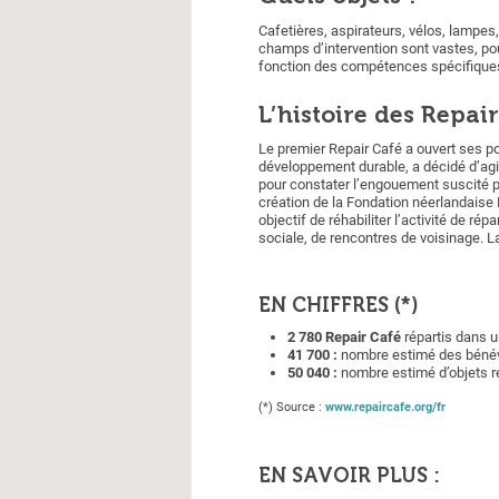
Cafetières, aspirateurs, vélos, lampes,
champs d’intervention sont vastes, pou
fonction des compétences spécifiques
L’histoire des Repai
Le premier Repair Café a ouvert ses p
développement durable, a décidé d’agir
pour constater l’engouement suscité pa
création de la Fondation néerlandaise R
objectif de réhabiliter l’activité de ré
sociale, de rencontres de voisinage. L
EN CHIFFRES (*)
2 780 Repair Café
répartis dans u
41 700 :
nombre estimé des bénév
50 040 :
nombre estimé d’objets r
(*) Source :
www.repaircafe.org/fr
EN SAVOIR PLUS :