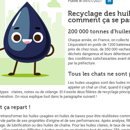
Publié le 09/07/2021
Recyclage des huil
comment ça se pas
200 000 tonnes d’huile
Chaque année, en France, on collecte
L'équivalent en poids de 1200 baleine
près de chez nous, de 350 000 vaches 
déchets dangereux et leurs détenteurs 
des conditions satisfaisantes avant de
par la préfecture.
Tous les chats ne sont p
Les huiles usagées sont des huiles mi
appeler un chat un chat, quand il s'agit
 types : claires, noires ou de vidange. Et il existe deux filières de recyclage princi
cinération. On vous explique tout dans le paragraphe suivant !
 ça repart !
 retransformer les huiles usagées en huiles de bases pour être réutilisées comm
e partie de ses propriétés d’origine et de ses performances. Après analyse, filt
, de lubrification ou des huiles de chaîne. Pour les huiles claires, le taux de val
, elles sont plus difficiles à traiter, mais on en régénère tout de même 75% envi