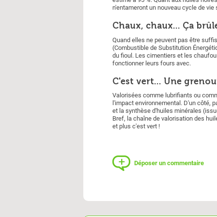
n'entameront un nouveau cycle de vie 
Chaux, chaux... Ça brûle
Quand elles ne peuvent pas être suffisa
(Combustible de Substitution Énergétiq
du fioul. Les cimentiers et les chaufou
fonctionner leurs fours avec.
C'est vert... Une grenou
Valorisées comme lubrifiants ou comm
l'impact environnemental. D'un côté, par
et la synthèse d'huiles minérales (issu
Bref, la chaîne de valorisation des hui
et plus c'est vert !
Déposer un commentaire