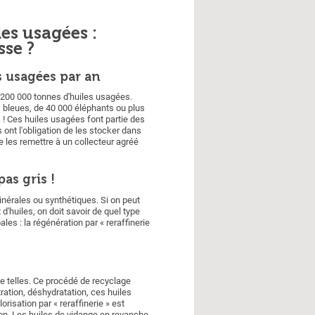
es usagées :
se ?
s usagées par an
 200 000 tonnes d'huiles usagées.
s bleues, de 40 000 éléphants ou plus
! Ces huiles usagées font partie des
ont l'obligation de les stocker dans
 les remettre à un collecteur agréé
as gris !
nérales ou synthétiques. Si on peut
 d'huiles, on doit savoir de quel type
pales : la régénération par « reraffinerie
e telles. Ce procédé de recyclage
ration, déshydratation, ces huiles
orisation par « reraffinerie » est
ron. Les huiles de vidange en revanche,