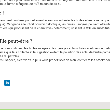
sous forme oléagineuse qu'à raison de 45 %.
 !
mment purifiées pour être réutilisées, on va brûler les huiles et en faire ce que
ue). Car grâce à leur fort pouvoir calorifique, les huiles usagées peuvent être u
rniers (qui produisent de la chaux vive) notamment, utilisent le CSE en substitut
ille peut-être ?
e combustibles, les huiles usagées des garages automobiles sont des déchets 
ce que leur collecte et leur gestion évitent la pollution des sols, de l'autre parce
es du pétrole).
les usagées, c'est vert ! Et plus vous prenez soin de bien les trier et les stocke