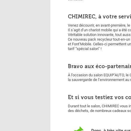
CHIMIREC, à votre serv
Venez découvrir, en avant-première, le
Il s’agit d’un chariot mobile qui a été
Véritable solution innovante, tout aus
Ce nouveau pack recycleur tout-en-un vi
et Font’Mobile. Celles-ci permettent 
tarif ”spécial salon” !
Bravo aux éco-partenai
À l’occasion du salon EQUIP’AUTO, le G
la sauvergarde de l’environnement au r
Et si vous testiez vos 
Durant tout le salon, CHIMIREC vous in
des déchets, de nombreux cadeaux son
Donc, à très vite su