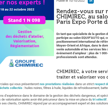
Publié le 10/10/2022
Rendez-vous sur 
CHIMIREC, au sal
Paris Expo Porte de
En tant que spécialiste de la gestio
participe au salon EQUIP’AUTO qui, c
positionnement international de référ
Moyen-Orient et Afrique, dans le doma
vente automobile et les services liés 
événement d’ampleur : plus de 1 000 
professionnels sont attendus.
CHIMIREC, à votre servi
traiter et valoriser vos 
ciales qui vous présenteront
nos prestations réalisées
dans un strict
respect d
déchets collectés
: huiles noires, filtres à huile, liquides de refroidissement, batt
e ans d’expérience dans le domaine de la gestion des déchets dangereux, et spéc
 de valorisation après avoir été précurseur dans la mise en place du
tri sélectif
.
 de ses clients, CHIMIREC répond par un accompagnement expert et des solutio