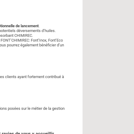
tionnelle de lancement
.
 potentiels déversements d’huiles.
’absorbant CHIMIREC.
FONT’CHIMIREC: Font’Inox, Font’Eco
vous pourrez également bénéficier d’un
ses clients ayant fortement contribué à
ions posées sur le métier de la gestion
avies de vous y accueillir.