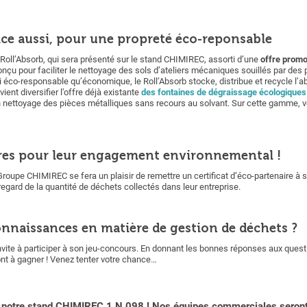
ice aussi, pour une propreté éco-reponsable
 Roll’Absorb, qui sera présenté sur le stand CHIMIREC, assorti d’une
offre promo
 conçu pour faciliter le nettoyage des sols d’ateliers mécaniques souillés par des
si éco-responsable qu’économique, le Roll’Absorb stocke, distribue et recycle l
ent diversifier l’offre déjà existante
des fontaines de dégraissage écologiques
un nettoyage des pièces métalliques sans recours au solvant. Sur cette gamme, 
res pour leur engagement environnemental !
roupe CHIMIREC se fera un plaisir de remettre un certificat d’éco-partenaire à 
egard de la quantité de déchets collectés dans leur entreprise.
connaissances en matière de gestion de déchets ?
vite à participer à son jeu-concours. En donnant les bonnes réponses aux quest
t à gagner ! Venez tenter votre chance…
r notre stand CHIMIREC 1 N 098 ! Nos équipes commerciales seront r