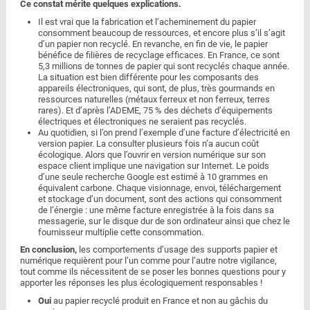
Ce constat mérite quelques explications.
Il est vrai que la fabrication et l’acheminement du papier
consomment beaucoup de ressources, et encore plus s’il s’agit
d’un papier non recyclé. En revanche, en fin de vie, le papier
bénéfice de filières de recyclage efficaces. En France, ce sont
5,3 millions de tonnes de papier qui sont recyclés chaque année.
La situation est bien différente pour les composants des
appareils électroniques, qui sont, de plus, très gourmands en
ressources naturelles (métaux ferreux et non ferreux, terres
rares). Et d’après l’ADEME, 75 % des déchets d’équipements
électriques et électroniques ne seraient pas recyclés.
Au quotidien, si l’on prend l’exemple d’une facture d’électricité en
version papier. La consulter plusieurs fois n’a aucun coût
écologique. Alors que l’ouvrir en version numérique sur son
espace client implique une navigation sur Internet. Le poids
d’une seule recherche Google est estimé à 10 grammes en
équivalent carbone. Chaque visionnage, envoi, téléchargement
et stockage d’un document, sont des actions qui consomment
de l’énergie : une même facture enregistrée à la fois dans sa
messagerie, sur le disque dur de son ordinateur ainsi que chez le
fournisseur multiplie cette consommation.
En conclusion,
les comportements d’usage des supports papier et
numérique requièrent pour l’un comme pour l’autre notre vigilance,
tout comme ils nécessitent de se poser les bonnes questions pour y
apporter les réponses les plus écologiquement responsables !
Oui
au papier recyclé produit en France et non au gâchis du