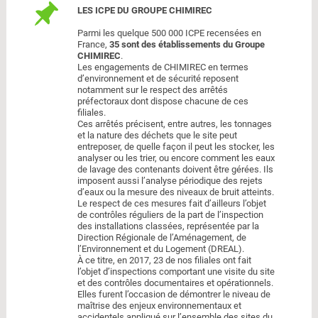
LES ICPE DU GROUPE CHIMIREC
Parmi les quelque 500 000 ICPE recensées en
France,
35 sont des établissements du Groupe
CHIMIREC
.
Les engagements de CHIMIREC en termes
d’environnement et de sécurité reposent
notamment sur le respect des arrêtés
préfectoraux dont dispose chacune de ces
filiales.
Ces arrêtés précisent, entre autres, les tonnages
et la nature des déchets que le site peut
entreposer, de quelle façon il peut les stocker, les
analyser ou les trier, ou encore comment les eaux
de lavage des contenants doivent être gérées. Ils
imposent aussi l’analyse périodique des rejets
d’eaux ou la mesure des niveaux de bruit atteints.
Le respect de ces mesures fait d’ailleurs l’objet
de contrôles réguliers de la part de l’inspection
des installations classées, représentée par la
Direction Régionale de l’Aménagement, de
l’Environnement et du Logement (DREAL).
À ce titre, en 2017, 23 de nos filiales ont fait
l’objet d’inspections comportant une visite du site
et des contrôles documentaires et opérationnels.
Elles furent l’occasion de démontrer le niveau de
maîtrise des enjeux environnementaux et
accidentels appliqué sur l’ensemble des sites du