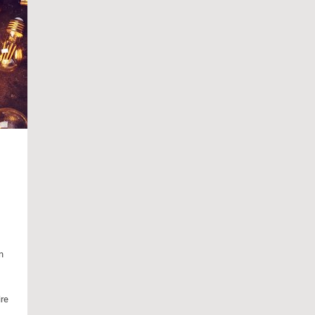
n
ire