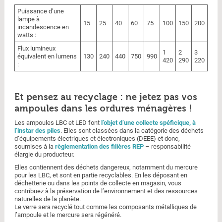
Puissance d’une
lampe à
15
25
40
60
75
100
150
200
incandescence en
watts :
Flux lumineux
1
2
3
équivalent en lumens
130
240
440
750
990
420
290
220
:
Et pensez au recyclage : ne jetez pas vos
ampoules dans les ordures ménagères !
Les ampoules LBC et LED font
l’objet d’une collecte spéficique, à
l’instar des piles
. Elles sont classées dans la catégorie des déchets
d’équipements électriques et électroniques (DEEE) et donc,
soumises à la
règlementation des filières REP
– responsabilité
élargie du producteur.
Elles contiennent des déchets dangereux, notamment du mercure
pour les LBC, et sont en partie recyclables. En les déposant en
déchetterie ou dans les points de collecte en magasin, vous
contribuez à la préservation de l’environnement et des ressources
naturelles de la planète.
Le verre sera recyclé tout comme les composants métalliques de
l’ampoule et le mercure sera régénéré.