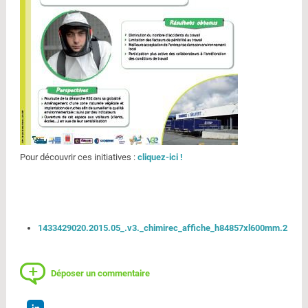
Pour découvrir ces initiatives :
cliquez-ici !
1433429020.2015.05_.v3._chimirec_affiche_h84857xl600mm.2.pdf
Déposer un commentaire