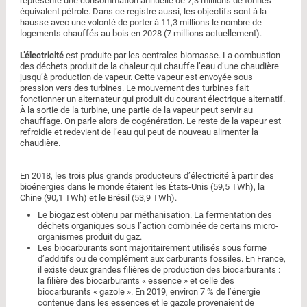
représente une consommation annuelle de 7,3 millions de tonnes
équivalent pétrole. Dans ce registre aussi, les objectifs sont à la
hausse avec une volonté de porter à 11,3 millions le nombre de
logements chauffés au bois en 2028 (7 millions actuellement).
L’électricité
est produite par les centrales biomasse. La combustion
des déchets produit de la chaleur qui chauffe l’eau d’une chaudière
jusqu’à production de vapeur. Cette vapeur est envoyée sous
pression vers des turbines. Le mouvement des turbines fait
fonctionner un alternateur qui produit du courant électrique alternatif.
À la sortie de la turbine, une partie de la vapeur peut servir au
chauffage. On parle alors de cogénération. Le reste de la vapeur est
refroidie et redevient de l’eau qui peut de nouveau alimenter la
chaudière.
En 2018, les trois plus grands producteurs d’électricité à partir des
bioénergies dans le monde étaient les États-Unis (59,5 TWh), la
Chine (90,1 TWh) et le Brésil (53,9 TWh).
Le biogaz est obtenu par méthanisation. La fermentation des
déchets organiques sous l’action combinée de certains micro-
organismes produit du gaz.
Les biocarburants sont majoritairement utilisés sous forme
d’additifs ou de complément aux carburants fossiles. En France,
il existe deux grandes filières de production des biocarburants :
la filière des biocarburants « essence » et celle des
biocarburants « gazole ». En 2019, environ 7 % de l’énergie
contenue dans les essences et le gazole provenaient de