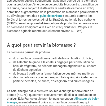
Les pouvoirs publics soutiennent l’utilisation accrue de la biomasse
pour la production d’énergie ou de produits biosourcés. L’ambition de
la France, dans l’objectif d’atteindre la neutralité carbone en 2050,
serait une augmentation de la production de biomasse parallèlement
au développement des «
puits de carbone
» naturels comme les
forêts et terres agricoles. Ainsi, la Stratégie nationale bas-carbone
(SNBC) prévoit un potentiel énergétique de production en ressources
en biomasse atteignant 430 TWh en 2050, dont 250 TWh pour la
biomasse agricole (contre actuellement environ 40 TWh).
À quoi peut servir la biomasse ?
La biomasse permet de produire :
du chauffage domestique à partir de la combustion du bois ;
de l’électricité grâce à la chaleur dégagée par combustion de
bois, de végétaux, de déchets ménagers organiques ou encore
de déchets agricoles ;
du biogaz à partir de la fermentation de ces mêmes matières ;
des biocarburants pour le transport, fabriqués principalement à
partir de céréales, de sucre, d’oléagineux et d’huiles usagées.
Le bois-énergie
est la première source d’énergie renouvelable en
France (42,3 %), quasiment exclusivement dédié à la production de
chaleur. Et la France est le premier pays européen
utilisateur de bois-
énergie
, essentiellement grâce au chauffage domestique, qui