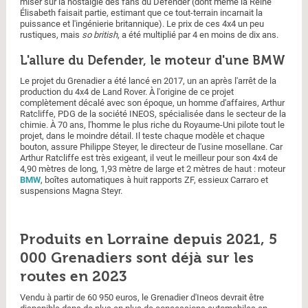
miser sur la nostalgie des fans du Defender (dont même la Reine
Élisabeth faisait partie, estimant que ce tout-terrain incarnait la
puissance et l'ingénierie britannique). Le prix de ces 4x4 un peu
rustiques, mais
so british
, a été multiplié par 4 en moins de dix ans.
L'allure du Defender, le moteur d'une BMW
Le projet du Grenadier a été lancé en 2017, un an après l'arrêt de la
production du 4x4 de Land Rover. À l'origine de ce projet
complètement décalé avec son époque, un homme d'affaires, Arthur
Ratcliffe, PDG de la société INEOS, spécialisée dans le secteur de la
chimie. À 70 ans, l'homme le plus riche du Royaume-Uni pilote tout le
projet, dans le moindre détail. Il teste chaque modèle et chaque
bouton, assure Philippe Steyer, le directeur de l'usine mosellane. Car
Arthur Ratcliffe est très exigeant, il veut le meilleur pour son 4x4 de
4,90 mètres de long, 1,93 mètre de large et 2 mètres de haut : moteur
BMW
, boîtes automatiques à huit rapports ZF, essieux Carraro et
suspensions Magna Steyr.
Produits en Lorraine depuis 2021, 5
000 Grenadiers sont déjà sur les
routes en 2023
Vendu à partir de 60 950 euros, le Grenadier d'Ineos devrait être