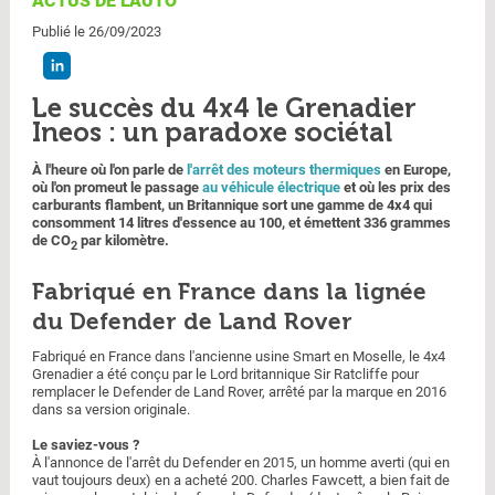
ACTUS DE L'AUTO
Publié le 26/09/2023
Le succès du 4x4 le Grenadier
Ineos : un paradoxe sociétal
À l'heure où l'on parle de
l'arrêt des moteurs thermiques
en Europe,
où l'on promeut le passage
au véhicule électrique
et où les prix des
carburants flambent, un Britannique sort une gamme de 4x4 qui
consomment 14 litres d'essence au 100, et émettent 336 grammes
de CO
par kilomètre.
2
Fabriqué en France dans la lignée
du Defender de Land Rover
Fabriqué en France dans l'ancienne usine Smart en Moselle, le 4x4
Grenadier a été conçu par le Lord britannique Sir Ratcliffe pour
remplacer le Defender de Land Rover, arrêté par la marque en 2016
dans sa version originale.
Le saviez-vous ?
À l'annonce de l'arrêt du Defender en 2015, un homme averti (qui en
vaut toujours deux) en a acheté 200. Charles Fawcett, a bien fait de