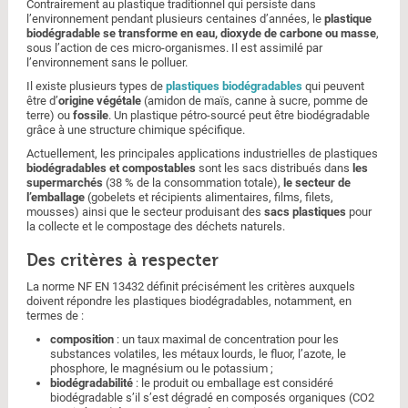
Contrairement au plastique traditionnel qui persiste dans
l’environnement pendant plusieurs centaines d’années, le
plastique
biodégradable se transforme en eau, dioxyde de carbone ou masse
,
sous l’action de ces micro-organismes. Il est assimilé par
l’environnement sans le polluer.
Il existe plusieurs types de
plastiques biodégradables
qui peuvent
être d’
origine végétale
(amidon de maïs, canne à sucre, pomme de
terre) ou
fossile
. Un plastique pétro-sourcé peut être biodégradable
grâce à une structure chimique spécifique.
Actuellement, les principales applications industrielles de plastiques
biodégradables et compostables
sont les sacs distribués dans
les
supermarchés
(38 % de la consommation totale),
le secteur de
l’emballage
(gobelets et récipients alimentaires, films, filets,
mousses) ainsi que le secteur produisant des
sacs plastiques
pour
la collecte et le compostage des déchets naturels.
Des critères à respecter
La norme NF EN 13432 définit précisément les critères auxquels
doivent répondre les plastiques biodégradables, notamment, en
termes de :
composition
: un taux maximal de concentration pour les
substances volatiles, les métaux lourds, le fluor, l’azote, le
phosphore, le magnésium ou le potassium ;
biodégradabilité
: le produit ou emballage est considéré
biodégradable s’il s’est dégradé en composés organiques (CO2