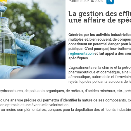
Publié le 20/10/2023
La gestion des effl
une affaire de spéc
Générés par les activités industrielle
multiples et, bien souvent, de compos
constituent un potentiel danger pour l
publique. C’est pourquoi, leur traitem
réglementation
et fait appel à des c
spécifiques.
L’agroalimentaire, la chimie et la pétro
pharmaceutique et cosmétique, ainsi q
aéronautique, automobile et ferroviair
rejets liquides polluants au cours de
d’hydrocarbures, de polluants organiques, de métaux, d’acides minéraux, etc., pré
 une analyse précise qui permettra d’identifier la nature de ses composants. Cel
on optimale et une éventuelle valorisation.
us ou moins complémentaires, conçues pour la dépollution des effluents industri