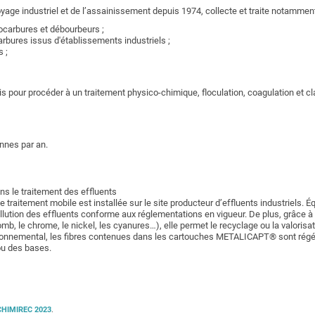
oyage industriel et de l’assainissement depuis 1974, collecte et traite notamment
ocarbures et débourbeurs ;
bures issus d'établissements industriels ;
 ;
 pour procéder à un traitement physico-chimique, floculation, coagulation et cla
onnes par an.
ns le traitement des effluents
e traitement mobile est installée sur le site producteur d’effluents industriel
ution des effluents conforme aux réglementations en vigueur. De plus, grâce à 
b, le chrome, le nickel, les cyanures…), elle permet le recyclage ou la valoris
environnemental, les fibres contenues dans les cartouches METALICAPT® sont régé
 ou des bases.
CHIMIREC 2023
.