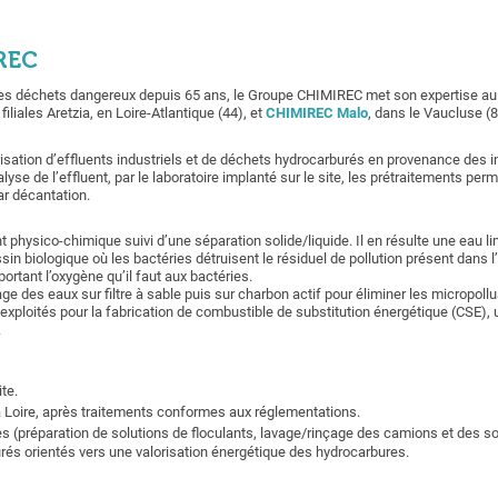
REC
 des déchets dangereux depuis 65 ans, le Groupe CHIMIREC met son expertise au 
iliales Aretzia, en Loire-Atlantique (44), et
CHIMIREC Malo
, dans le Vaucluse (8
orisation d’effluents industriels et de déchets hydrocarburés en provenance des i
lyse de l’effluent, par le laboratoire implanté sur le site, les prétraitements pe
ar décantation.
nt physico-chimique suivi d’une séparation solide/liquide. Il en résulte une eau 
in biologique où les bactéries détruisent le résiduel de pollution présent dans 
rtant l’oxygène qu’il faut aux bactéries.
rage des eaux sur filtre à sable puis sur charbon actif pour éliminer les micropol
xploités pour la fabrication de combustible de substitution énergétique (CSE), u
.
ite.
a Loire, après traitements conformes aux réglementations.
ées (préparation de solutions de floculants, lavage/rinçage des camions et des s
és orientés vers une valorisation énergétique des hydrocarbures.