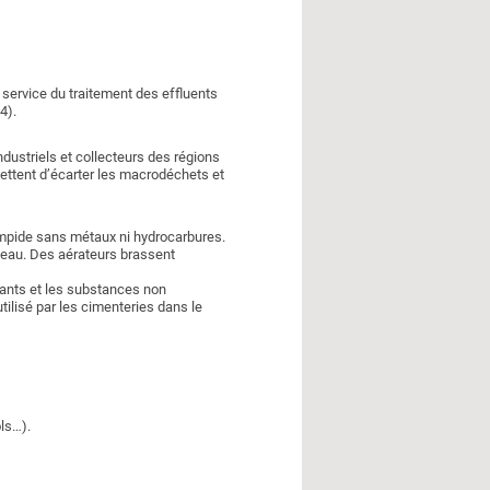
service du traitement des effluents
4).
ndustriels et collecteurs des régions
rmettent d’écarter les macrodéchets et
limpide sans métaux ni hydrocarbures.
l’eau. Des aérateurs brassent
luants et les substances non
tilisé par les cimenteries dans le
ols…).