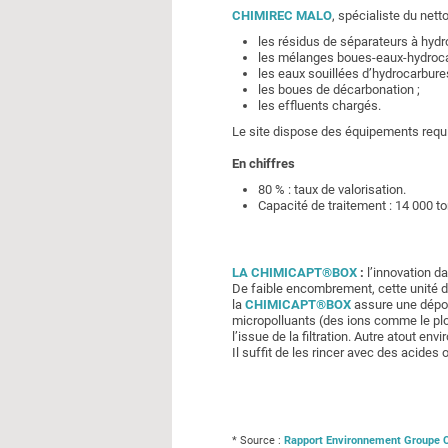
CHIMIREC MALO
, spécialiste du nett
les résidus de séparateurs à hydr
les mélanges boues-eaux-hydrocar
les eaux souillées d’hydrocarbures
les boues de décarbonation ;
les effluents chargés.
Le site dispose des équipements requis
En chiffres
80 % : taux de valorisation.
Capacité de traitement : 14 000 t
LA CHIMICAPT®BOX
:
l’innovation da
De faible encombrement, cette unité d
la
CHIMICAPT®BOX
assure une dépoll
micropolluants (des ions comme le plom
l’issue de la filtration. Autre atout 
Il suffit de les rincer avec des acides
* Source :
Rapport Environnement Groupe 