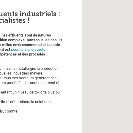
uents industriels :
ialistes !
s, les effluents sont de natures
ition complexe. Dans tous les cas, ils
e milieu environnemental et la santé
ent est
soumis à une stricte
ompétences et des procédés
chimie, la métallurgie, la production
ue les industries minière,
e : tous ces secteurs génèrent des
 leurs procédés de fonctionnement et
sentant un niveau de toxicité plus ou
le-ci déterminera la solution de
els, comme :