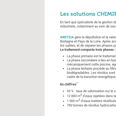
Les solutions CHIMI
En tant que spécialiste de la gestion
industriels, notamment au sein de ses f
ARETZIA
gère la dépollution et la val
Bretagne et Pays de la Loire. Après ana
les sables, et de séparer les phases p
Le traitement comporte trois phases :
La phase primaire est le traiteme
La phase secondaire a lieu en bass
mécaniquement cette piscine, appo
La phase tertiaire procède au filt
biodégradables. Les résidus sont e
cadre de la transition énergétique
*
En chiffres
93 % : taux de valorisation sur le s
3
12 800 m
d’eaux rejetées dans l
3
1 900 m
d’eaux traitées réutilis
790 tonnes de résidus hydrocarbur