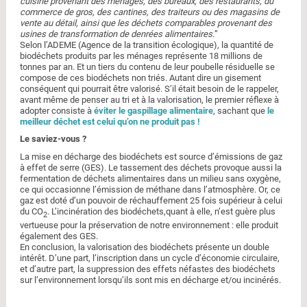
cuisine provenant des ménages, des bureaux, des restaurants, du
commerce de gros, des cantines, des traiteurs ou des magasins de
vente au détail, ainsi que les déchets comparables provenant des
usines de transformation de denrées alimentaires.
”
Selon l’ADEME (Agence de la transition écologique), la quantité de
biodéchets produits par les ménages représente 18 millions de
tonnes par an. Et un tiers du contenu de leur poubelle résiduelle se
compose de ces biodéchets non triés. Autant dire un gisement
conséquent qui pourrait être valorisé. S’il était besoin de le rappeler,
avant même de penser au tri et à la valorisation, le premier réflexe à
adopter consiste à
éviter le gaspillage alimentaire
, sachant que
le
meilleur déchet est celui qu’on ne produit pas !
Le saviez-vous ?
La mise en décharge des biodéchets est source d’émissions de gaz
à effet de serre (GES). Le tassement des déchets provoque aussi la
fermentation de déchets alimentaires dans un milieu sans oxygène,
ce qui occasionne l’émission de méthane dans l’atmosphère. Or, ce
gaz est doté d’un pouvoir de réchauffement 25 fois supérieur à celui
du CO
. L’incinération des biodéchets,quant à elle, n’est guère plus
2
vertueuse pour la préservation de notre environnement : elle produit
également des GES.
En conclusion, la valorisation des biodéchets présente un double
intérêt. D’une part, l’inscription dans un cycle d’économie circulaire,
et d’autre part, la suppression des effets néfastes des biodéchets
sur l’environnement lorsqu’ils sont mis en décharge et/ou incinérés.