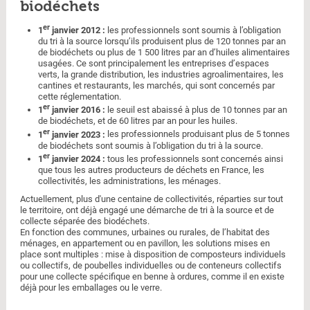
biodéchets
er
1
janvier 2012 :
les professionnels sont soumis à l’obligation
du tri à la source lorsqu’ils produisent plus de 120 tonnes par an
de biodéchets ou plus de 1 500 litres par an d’huiles alimentaires
usagées. Ce sont principalement les entreprises d’espaces
verts, la grande distribution, les industries agroalimentaires, les
cantines et restaurants, les marchés, qui sont concernés par
cette réglementation.
er
1
janvier 2016 :
le seuil est abaissé à plus de 10 tonnes par an
de biodéchets, et de 60 litres par an pour les huiles.
er
1
janvier 2023 :
les professionnels produisant plus de 5 tonnes
de biodéchets sont soumis à l’obligation du tri à la source.
er
1
janvier 2024 :
tous les professionnels sont concernés ainsi
que tous les autres producteurs de déchets en France, les
collectivités, les administrations, les ménages.
Actuellement, plus d'une centaine de collectivités, réparties sur tout
le territoire, ont déjà engagé une démarche de tri à la source et de
collecte séparée des biodéchets.
En fonction des communes, urbaines ou rurales, de l’habitat des
ménages, en appartement ou en pavillon, les solutions mises en
place sont multiples : mise à disposition de composteurs individuels
ou collectifs, de poubelles individuelles ou de conteneurs collectifs
pour une collecte spécifique en benne à ordures, comme il en existe
déjà pour les emballages ou le verre.