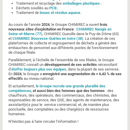
Traitement et recyclage des
emballages plastiques
;
Déchets souillés au
PCB
;
Traitement de
boues et résidus aqueux
.
Au cours de l’année
2024
, le Groupe CHIMIREC a ouvert
trois
nouveaux sites d’exploitation en France
:
CHIMIREC Nangis en
Seine-et-Marne (77)
, CHIMIREC Queuille dans le Puy-de-Dôme (63)
et
CHIMIREC Bouvesse-Quirieu en Isère (38)
. La création de ces
plateformes de collecte et regroupement de déchets a généré des
embauches de personnel aux différents postes de fonctionnement
de chaque filiale.
Parallèlement, à l’échelle de l’ensemble de ses filiales, le Groupe
CHIMIREC connaît un
développement de ses activités
nécessitant
d’
étoffer toujours plus ses équipes
, dans la plupart de ses services.
En
2024
, le Groupe a
enregistré une augmentation de + 6,42 % de ses
effectifs
au niveau national.
Et actuellement,
le Groupe recrute une grande pluralité des
compétences
, et aussi bien des femmes que des hommes
: des
chauffeurs, des opérateurs, des commerciaux, des chimistes, des
responsables de service, des QSE, des agents de maintenance, des
assistant(e)s pour le service commercial, et, de manière plus
ponctuelle, des comptables ou des chargé(e)s de ressources
humaines.
N’hésitez pas à faire circuler l’information !