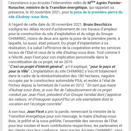
me
l’assistance a pu écouter l’intervention vidéo de
M
Agnès Pannier-
Runacher, ministre de la Transition énergétique
, qui rappelait sa
présence, le 30 novembre 2021, pour
la pose de la première pierre du
site d’Aulnay-sous-Bois
.
À l’égard de cette date du 30 novembre 2021,
Bruno Beschizza
souligna les délais record d’achèvement de ces travaux d’ampleur
pour la construction du site d’exploitation et du siège du Groupe
CHIMIREC, moins de deux ans après la pose de la première pierre, à
laquelle, lui aussi, était présent. Du projet d’implantation à sa
réalisation, il a salué l’efficience de la coopération entre les services
locaux de l’Etat et ceux de la ville d’Aulnay-sous-Bois. Tout comme il
a félicité Jean Fixot pour son implication personnelle dans la
concrétisation de ce projet, né en 2019.
”
C’est un projet d’intérêt général
”
, a-t-il expliqué,
”
pour le pays et
pour la Ville
”
. L’implantation du site CHIMIREC s’inscrit totalement
dans le cadre de la réindustrialisation des 180 hectares, naguère
occupés par le constructeur automobile PSA, et restés à l’état de
friches depuis la fermeture de l’usine en 2012. ”
En tant que maire
d’Aulnay-sous-Bois, je suis fier de l’aboutissement de ce projet
conduit par Jean Fixot, président d’un Groupe familial dont j’apprécie
les valeurs, et d’inaugurer aujourd’hui un site exemplaire dont la
vocation est l’écologie concrète
”.
À son tour,
Jean Fixot
a pris la parole, remerciant la ministre de la
Transition énergétique pour son message, le maire d’Aulnay-sous-
Bois, le préfet et la sous-préfète, l’ensemble des services de l’État
pour leur soutien et leurs contributions respectives, les partenaires et
les clients pour leur confiance, ainsi que les équipes CHIMIREC, sans