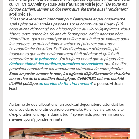
qui CHIMIREC Aulnay-sous-Bois n’aurait pu voir le jour. ”
De toute ma
longue carrière, jamais un dossier n’aura été traité aussi rapidement
”
a-t-il précisé.
”C’est un événement important pour l’entreprise et pour moi-même.
Après plus de 40 années passées sur la commune de Dugny (93),
nous avons déménagé pour laisser place aux Jeux Olympiques. Nous
fêtons cette année les 65 ans de l’entreprise, créée par mon père,
Pierre Fixot, qui a démarré par la collecte des huiles de vidange dans
les garages. Je suis né dans le métier, et j’ai pu en constater
l’extraordinaire évolution. Petit-fils d’agriculteur périgourdin, j’ai
toujours su que notre environnement était précieux et qu’il était
nécessaire de
le préserver
. J’ai toujours pensé que la plupart des
déchets étaient des matières premières secondaires
, qui, à ce titre,
pouvaient économiser les ressources naturelles de notre planète.
Sans en porter encore le nom, il s’agissait déjà d’économie circulaire
au service de la transition écologique. CHIMIREC est une société
d’utilité publique
au service de l’environnement
” a poursuivi Jean
Fixot.
Au terme de ces allocutions, un cocktail déjeunatoire attendait les
convives dans une atmosphère conviviale. Puis, les visites du site
d’exploitation ont repris durant tout l’après-midi, pour les invités qui
n’avaient pu s’y joindre le matin.